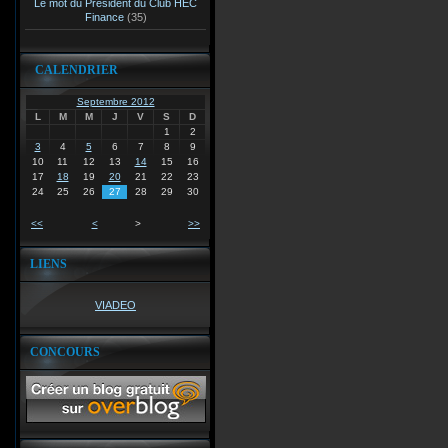
Le mot du Président du Club HEC
Finance
(35)
CALENDRIER
Septembre 2012
L
M
M
J
V
S
D
1
2
3
4
5
6
7
8
9
10
11
12
13
14
15
16
17
18
19
20
21
22
23
24
25
26
27
28
29
30
<<
<
>
>>
LIENS
VIADEO
CONCOURS