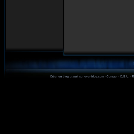
Créer un blog gratuit sur
over-blog.com
-
Contact
-
C.G.U.
-
R