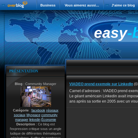
Business
Vous aimerez aussi…
J'aime ce blog
Casino En Ligne
Casino En Ligne
Non G
easy
-
PRÉSENTATION
Blog
: Community Manager
VIADEO prend exemple sur LinkedIn
(
0
Carnet d’adresses : VIADEO prend exempl
Le géant américain Linkedin avait imposé
ans après sa sortie en 2005 avec un vis
Catégorie
:
facebook
réseaux
sociaux
Myspace
community
manager
linkedin
Économie
Description
: Ce blog est
l'expression critique sous un angle
ludique de différentes thématiques