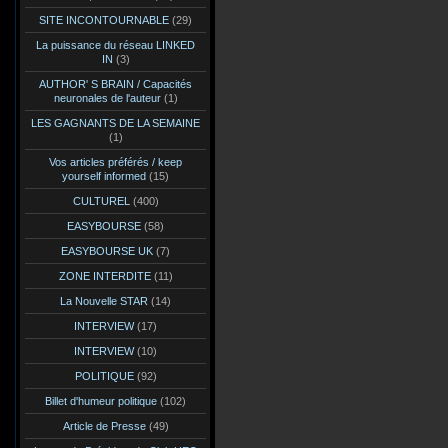
SITE INCONTOURNABLE
(29)
La puissance du réseau LINKED
IN
(3)
AUTHOR' S BRAIN / Capacités
neuronales de l'auteur
(1)
LES GAGNANTS DE LA SEMAINE
(1)
Vos articles préférés / keep
yourself informed
(15)
CULTUREL
(400)
EASYBOURSE
(58)
EASYBOURSE UK
(7)
ZONE INTERDITE
(11)
La Nouvelle STAR
(14)
INTERVIEW
(17)
INTERVIEW
(10)
POLITIQUE
(92)
Billet d'humeur politique
(102)
Article de Presse
(49)