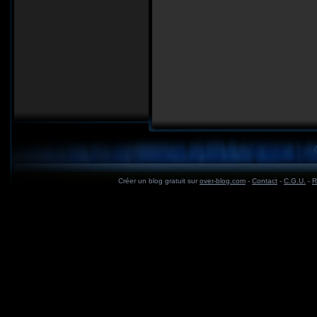
Créer un blog gratuit sur
over-blog.com
-
Contact
-
C.G.U.
-
R