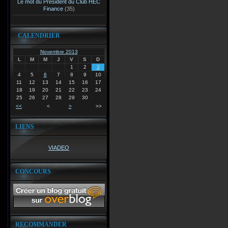
Le mot du Président du Club HEC
Finance
(35)
CALENDRIER
Novembre 2013
L
M
M
J
V
S
D
1
2
3
4
5
6
7
8
9
10
11
12
13
14
15
16
17
18
19
20
21
22
23
24
25
26
27
28
29
30
<<
<
>
>>
LIENS
VIADEO
CONCOURS
RECOMMANDER